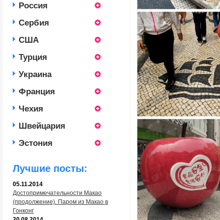
Россия
Сербия
США
Турция
Украина
Франция
Чехия
Швейцария
Эстония
Лучшие посты:
05.11.2014
Достопримечательности Макао
(продолжение). Паром из Макао в
Гонконг
20.08.2014