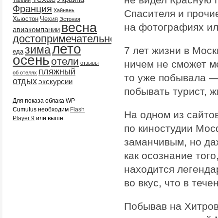
Таллин
Франция
Хайнань
Спасителя и прочи
Хьюстон
Чехия
Эстония
весна
на фотографиях ил
авиакомпании
достопримечательности
лето
зима
7 лет жизни в Моск
еда
осень
отели
ничем не сможет ме
отзывы
пляжный
об отелях
то уже побывала — 
отдых
экскурсии
побывать турист, 
Для показа облака WP-
Cumulus необходим
Flash
На одном из сайтов
Player 9
или выше.
по киностудии Мос
заманчивым, но даж
как осознание того,
находится легендар
во вкус, что в теч
Побывав на Хитров