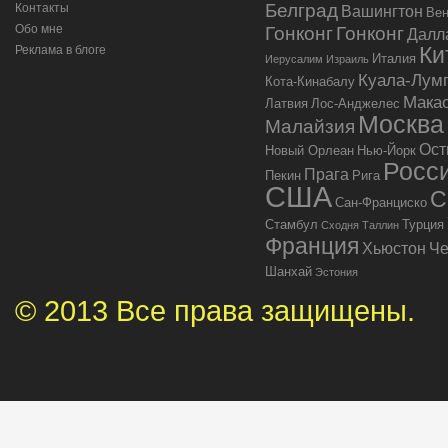
Белград
Контакты
Вашингтон
Ве
Обо мне
Гонконг
Гонконг
Далл
Ки
Реклама в блоге
Италия
Иерусалим
Израиль
Куала-Лум
Кота-Кинабалу
Мака
Латвия
Лос-Анджелес
Москва
Малайзия
Ост
Новый Орлеан
Нью-Йорк
Росс
Прага
Пекин
Рига
США
С
Сан-Франциско
Стамбул
Турция
Сходня
Таллин
Франция
Хьюстон
Че
Шанхай
Эстония
© 2013 Все права защищены.