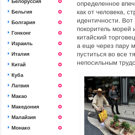
Белоруссия
определенное впеч
как от человека, 
Бельгия
идентичности. Вот
Болгария
покоритель морей 
Гонконг
китайский торговец
Израиль
а еще через пару 
пуститься во все т
Италия
непосильным трудо
Китай
Куба
Латвия
Макао
Македония
Малайзия
Монако