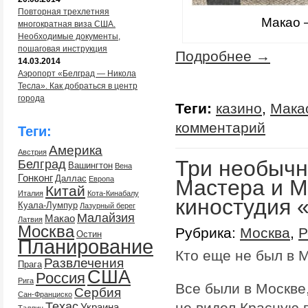
Повторная трехлетняя
Макао 
многократная виза США.
Необходимые документы,
пошаговая инструкция
Подробнее →
14.03.2014
Аэропорт «Белград — Никола
Тесла». Как добраться в центр
города
Теги:
казино
,
Мака
комментарий
Теги:
Америка
Австрия
Три необычн
Белград
Вашингтон
Вена
Гонконг
Даллас
Европа
Мастера и М
Китай
Италия
Кота-Кинабалу
киностудия
Куала-Лумпур
Лазурный берег
Малайзия
Макао
Латвия
Москва
Рубрика:
Москва
,
Р
Остин
Планирование
Кто еще не был в М
Развлечения
Прага
США
Россия
Рига
Все были в Москве,
Сербия
Сан-Франциско
не видел Красную 
Техас
Украина