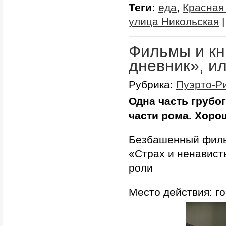
Теги:
еда
,
Красная
улица Никольская
|
Фильмы и кн
дневник», и
Рубрика:
Пуэрто-Р
Одна часть грубо
части рома. Хор
Безбашенный филь
«Страх и ненавист
роли
Место действия: г