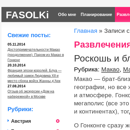
FASOLKi
Обо мне
Планирование
Развл
Главная
»
Записи с
Свежие посты:
Развлечени
05.11.2014
Достопримечательности Макао
(продолжение). Паром из Макао в
Роскошь и б
Гонконг
20.10.2014
Рубрика:
Макао
,
М
Франция эпохи королей. Блуа —
любимый замок Людовика XII и
Макао — брат-близн
место сбора войск Жанны д’Арк
географии, но все 
27.08.2014
Отзыв об экскурсии «Дом на
и атмосфере. Гонк
набережной» в Москве
мегаполис (все это
Рубрики:
и континентах), то
Австрия
О Гонконге сразу 