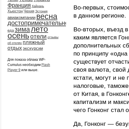
Таллин
Франция
Во-первых, стоимо
Хайнань
Хьюстон
Чехия
Эстония
весна
в данном регионе.
авиакомпании
достопримечательности
лето
зима
Во-вторых, въезд 
еда
осень
отели
каким является Гон
отзывы
пляжный
об отелях
дополнительных сб
отдых
экскурсии
по принципу «одна
Для показа облака WP-
существует отчасти
Cumulus необходим
Flash
своя валюта, свой 
Player 9
или выше.
кстати, могут и не 
налоговые, таможе
от Китая, в Гонкон
капитализм и макс
чего Гонконг стал
Да, Гонконг — безу