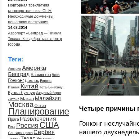
Повторная трехлетняя
многократная виза США.
Необходимые документы,
пошаговая инструкция
14.03.2014
Аэропорт «Белград — Никола
Тесла». Как добраться в центр
города
Теги:
Америка
Австрия
Белград
Вашингтон
Вена
Гонконг
Даллас
Европа
Китай
Италия
Кота-Кинабалу
Куала-Лумпур
Лазурный берег
Малайзия
Макао
Латвия
Москва
Остин
Четыре причины п
Планирование
Развлечения
Прага
Гонконг неслучайно
США
Россия
Рига
нашего двухнедель
Сербия
Сан-Франциско
Техас
Украина