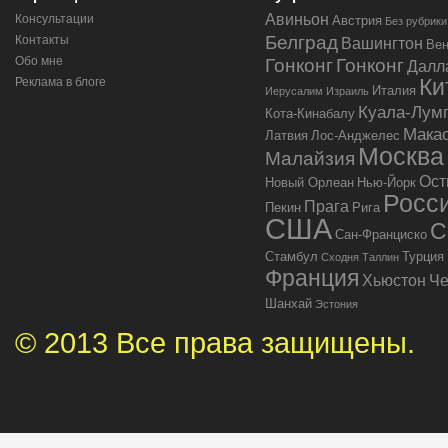
Авиньон
Консультации
Австрия
Без рубрики
Белград
Контакты
Вашингтон
Ве
Обо мне
Гонконг
Гонконг
Далл
Ки
Реклама в блоге
Италия
Иерусалим
Израиль
Куала-Лум
Кота-Кинабалу
Мака
Латвия
Лос-Анджелес
Москва
Малайзия
Ост
Новый Орлеан
Нью-Йорк
Росс
Прага
Пекин
Рига
США
С
Сан-Франциско
Стамбул
Турция
Сходня
Таллин
Франция
Хьюстон
Че
Шанхай
Эстония
© 2013 Все права защищены.