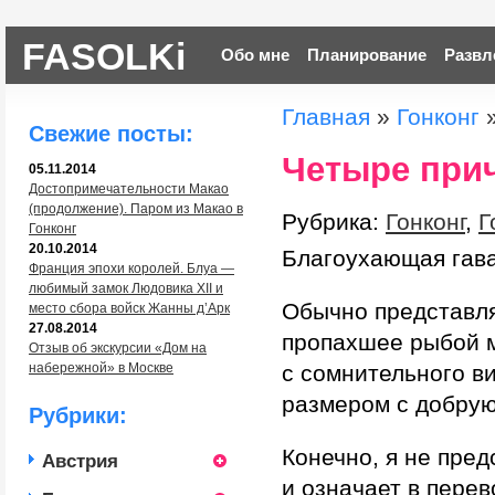
FASOLKi
Обо мне
Планирование
Развл
Главная
»
Гонконг
Свежие посты:
Четыре прич
05.11.2014
Достопримечательности Макао
(продолжение). Паром из Макао в
Рубрика:
Гонконг
,
Г
Гонконг
20.10.2014
Благоухающая гава
Франция эпохи королей. Блуа —
любимый замок Людовика XII и
Обычно представляе
место сбора войск Жанны д’Арк
27.08.2014
пропахшее рыбой м
Отзыв об экскурсии «Дом на
с сомнительного в
набережной» в Москве
размером с добрую
Рубрики:
Конечно, я не пред
Австрия
и означает в перев