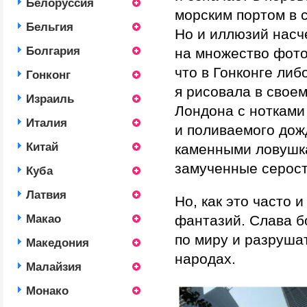
Белоруссия
морским портом в с
Бельгия
Но и иллюзий насче
Болгария
на множество фото
что в Гонконге либ
Гонконг
я рисовала в свое
Израиль
Лондона с нотками
Италия
и поливаемого дож
Китай
каменными ловушкам
замученные серост
Куба
Латвия
Но, как это часто 
фантазий. Слава б
Макао
по миру и разрушат
Македония
народах.
Малайзия
Монако